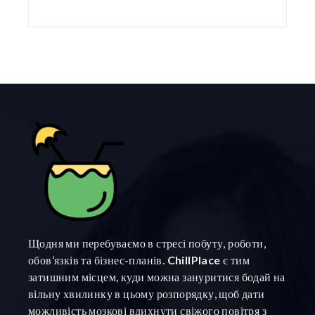
Щодня ми перебуваємо в стресі побуту, роботи,
обов’язків та бізнес-планів.
ChillPlace
є тим
затишним місцем, куди можна зануритися бодай на
вільну хвилинку в цьому розпорядку, щоб дати
можливість мозкові вдихнути свіжого повітря з