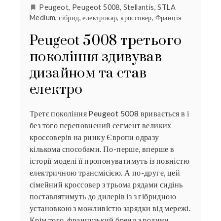
Peugeot
,
Peugeot 5008
,
Stellantis
,
STLA
Medium
,
гібрид
,
електрокар
,
кроссовер
,
Франція
Peugeot 5008 третього
покоління здивував
дизайном та став
електро
Третє покоління Peugeot 5008 вривається в і
без того переповнений сегмент великих
кроссоверів на ринку Європи одразу
кількома способами. По-перше, вперше в
історії моделі її пропонуватимуть із повністю
електричною трансмісією. А по-друге, цей
сімейний кроссовер з трьома рядами сидінь
поставлятимуть до дилерів із з гібридною
установкою з можливістю зарядки від мережі.
Крім того, французький бренд з родини