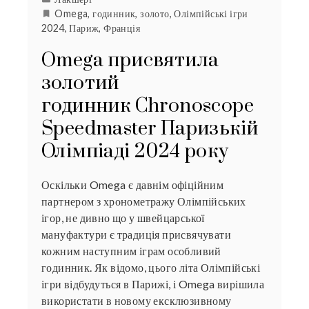
Omega
,
годинник
,
золото
,
Олімпійські ігри
2024
,
Париж
,
Франція
Omega присвятила
золотий
годинник Chronoscope
Speedmaster Паризькій
Олімпіаді 2024 року
Оскільки Omega є давнім офіційним
партнером з хронометражу Олімпійських
ігор, не дивно що у швейцарської
мануфактури є традиція присвячувати
кожним наступним іграм особливий
годинник. Як відомо, цього літа Олімпійські
ігри відбудуться в Парижі, і Omega вирішила
використати в новому ексклюзивному