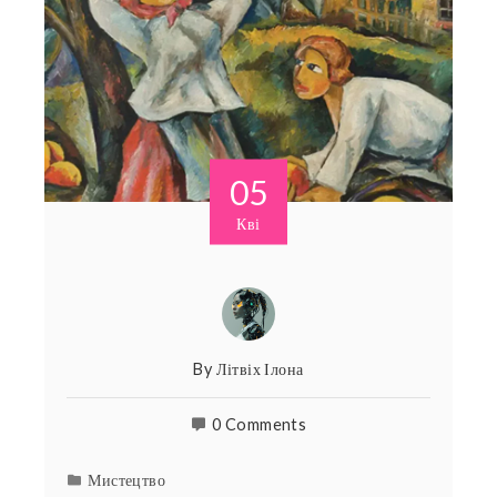
05
Кві
By
Літвіх Ілона
0 Comments
Мистецтво