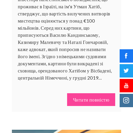
проживає в Ізраїлі, на ім'я Утман Хатіб,
стверджує, що вартість вилучених витворів
мистецтва оцінюється у понад €100
мільйонів. Серед них картини, що
приписуються Василю Кандинському,
Казимиру Малевичу та Наталі Гончаровій,
каже адвокат, який попросив не називати
його імені. Згідно з німецькими судовими
документами, картини були викрадені зі
сховища, орендованого Хатібом у Вісбадені,
центральній Німеччині, у грудні 2019…
Читати повністю