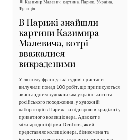
Казимир Малевич
,
картина
,
Париж
,
Україна
,
Франція
В Парижі знайшли
картини Казимира
Малевича, котрі
вважалися
викраденими
У лютому французькі судові пристави
вилучили понад 100 робіт, що приписуються
авангардним художникам українського та
російського походження, у художній
лабораторії в Парижі за підозрою в крадіжці у
приватного колекціонера. Адвокат з
міжнародної фірми Dentons, який
представляє колекціонера, бізнесмена та
інвестора палестинського походження, що