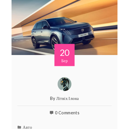
20
Бер
By
Літвіх Ілона
0 Comments
Авто