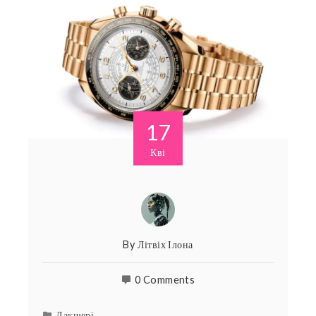
17
Кві
By
Літвіх Ілона
0 Comments
Лакшері