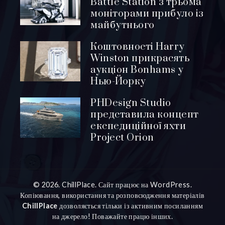
Battle Station з трьома
моніторами прибуло із
майбутнього
Коштовності Harry
Winston прикрасять
аукціон Bonhams у
Нью-Йорку
PHDesign Studio
представила концепт
експедиційної яхти
Project Orion
© 2026. ChillPlace. Сайт працює на WordPress.
Копіювання, використання та розповсюдження матеріалів
ChillPlace
дозволяється тільки із активним посиланням
на джерело! Поважайте працю інших.