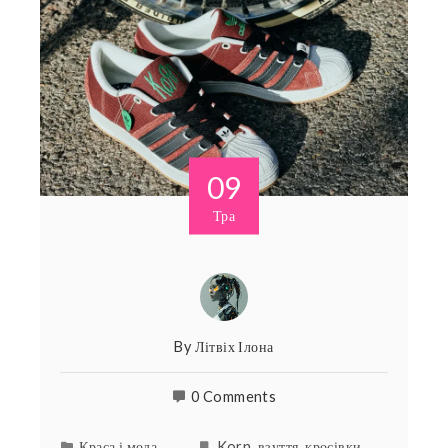
09
Тра
By
Літвіх Ілона
0 Comments
Краса і мода
Korn
,
взуття
,
кросівки