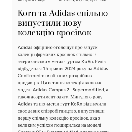
Korn та Adidas спільно
випустили нову
колекцію кросівок
Adidas офіційно оголошує про запуск
колекції фірмових кросівок спільно із
американським метал-гуртом KoRn. Реліз
відбудеться 15 травня 2024 року на Adidas
Confirmed та в обраних роздрібних
продавців. Ця остання колекція включає
моделі Adidas Campus 2 і Supermodified, а
також асортимент одягу. Минулого року
Adidas та ню-метал гурт KoRn відзначили
своє давнє співробітництво, випустивши
першу спільну колекцію кросівок, яка з
великим успіхом поширилася на моделі
Campus 00s і Supermodified, а також одягу.