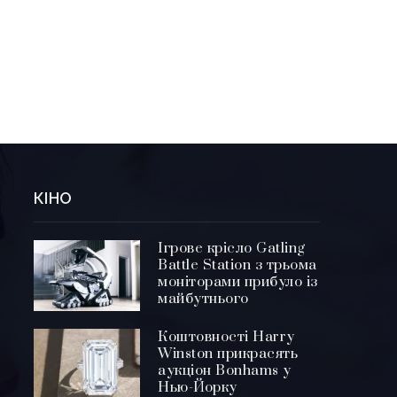
КІНО
Ігрове крісло Gatling
Battle Station з трьома
моніторами прибуло із
майбутнього
Коштовності Harry
Winston прикрасять
аукціон Bonhams у
Нью-Йорку