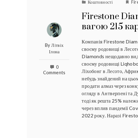
Коштовності
Fi
Firestone Di
вагою 215 ка
Компанія Firestone Diam
By
Літвіх
своєму родовищі в Лесото
Ілона
Diamonds нещодавно видо
своєму родовищі Liqhobo
0
Ліхобонг в Лесото, Африк
Comments
небудь знайдений на цьом
продати алмаз через кон
огляду в Антверпені та Д
тоді як решта 25% належи
через вплив пандемії Cov
2022 року. Наразі Firest