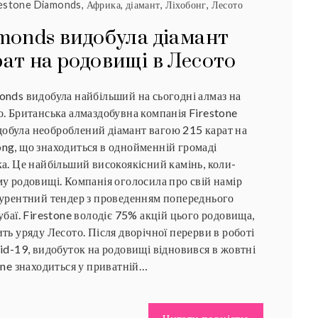
restone Diamonds
,
Африка
,
діамант
,
Ліхобонг
,
Лесото
amonds видобула діамант
рат на родовищі в Лесото
onds видобула найбільший на сьогодні алмаз на
. Британська алмаздобувна компанія Firestone
була необроблений діамант вагою 215 карат на
ng, що знаходиться в однойменній громаді
а. Це найбільший високоякісний камінь, коли-
у родовищі. Компанія оголосила про свій намір
курентний тендер з проведенням попереднього
убаї. Firestone володіє 75% акцій цього родовища,
ть уряду Лесото. Після дворічної перерви в роботі
id-19, видобуток на родовищі відновився в жовтні
one знаходиться у приватній…