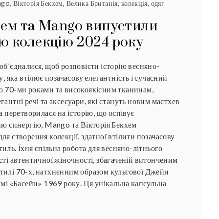
ngo
,
Вікторія Бекхем
,
Велика Британія
,
колекція
,
одяг
хем та Mango випустили
ю колекцію 2024 року
об'єдналися, щоб розповісти історію весняно-
у, яка втілює позачасову елегантність і сучасний
ю 70-ми роками та високоякісним тканинам,
гантні речі та аксесуари, які стануть новим мастхев
а перетворилася на історію, що оспівує
ню синергію, Mango та Вікторія Бекхем
ля створення колекції, здатної втілити позачасову
тиль. Їхня спільна робота для весняно-літнього
сті автентичної жіночності, збагаченій витонченим
тилі 70-х, натхненним образом культової Джейн
амі «Басейн» 1969 року. Ця унікальна капсульна