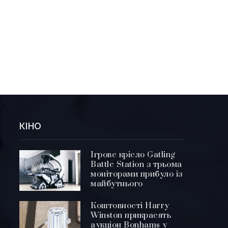
КІНО
Ігрове крісло Gatling
Battle Station з трьома
моніторами прибуло із
майбутнього
Коштовності Harry
Winston прикрасять
аукціон Bonhams у