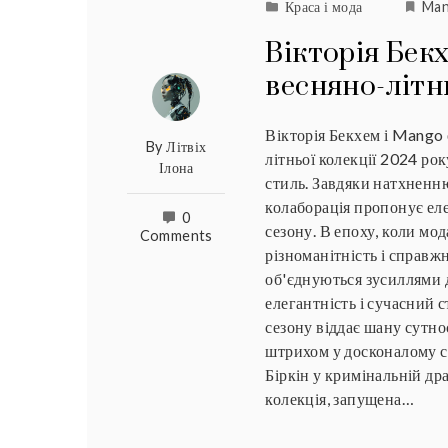
Краса і мода
Ma
Вікторія Бек
весняно-літн
Вікторія Бекхем і Mango 
By
Літвіх
літньої колекції 2024 рок
Ілона
стиль. Завдяки натхненн
колаборація пропонує еле
0
сезону. В епоху, коли мод
Comments
різноманітність і справж
об'єднуються зусиллями д
елегантність і сучасний с
сезону віддає шану сутно
штрихом у досконалому с
Біркін у кримінальній др
колекція, запущена…