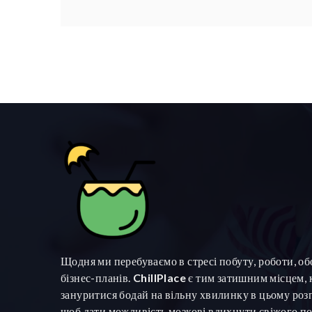
Щодня ми перебуваємо в стресі побуту, роботи, обо
бізнес-планів.
ChillPlace
є тим затишним місцем,
зануритися бодай на вільну хвилинку в цьому роз
щоб дати можливість мозкові вдихнути свіжого по