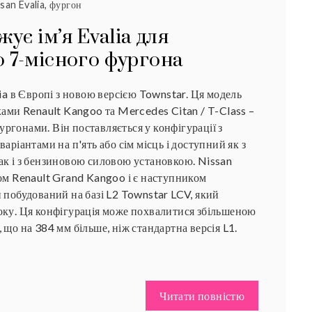
san Evalia
,
фургон
жує ім’я Evalia для
 7-місного фургона
lia в Європі з новою версією Townstar. Ця модель
ками Renault Kangoo та Mercedes Citan / T-Class –
ргонами. Він поставляється у конфігурації з
аріантами на п'ять або сім місць і доступний як з
ак і з бензиновою силовою установкою. Nissan
ом Renault Grand Kangoo і є наступником
 побудований на базі L2 Townstar LCV, який
оку. Ця конфігурація може похвалитися збільшеною
 що на 384 мм більше, ніж стандартна версія L1.
Читати повністю