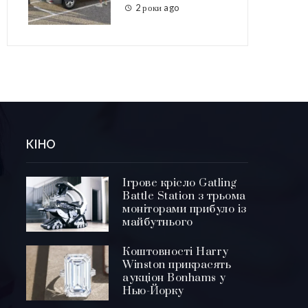
2 роки ago
КІНО
Ігрове крісло Gatling
Battle Station з трьома
моніторами прибуло із
майбутнього
Коштовності Harry
Winston прикрасять
аукціон Bonhams у
Нью-Йорку