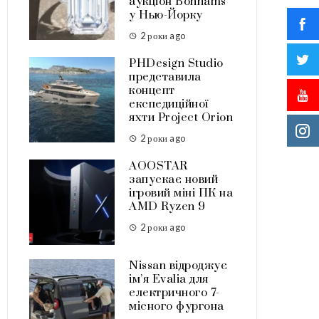
аукціон Bonhams
у Нью-Йорку
2 роки ago
PHDesign Studio
представила
концепт
експедиційної
яхти Project Orion
2 роки ago
AOOSTAR
запускає новий
ігровий міні ПК на
AMD Ryzen 9
2 роки ago
Nissan відроджує
ім’я Evalia для
електричного 7-
місного фургона