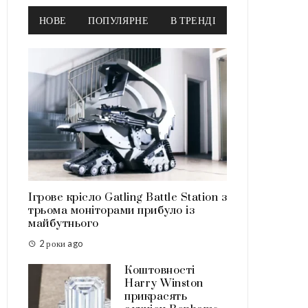
НОВЕ
ПОПУЛЯРНЕ
В ТРЕНДІ
Ігрове крісло Gatling Battle Station з
трьома моніторами прибуло із
майбутнього
2 роки ago
Коштовності
Harry Winston
прикрасять