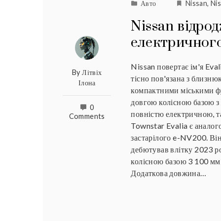
Авто
Nissan
,
Nis
Nissan відрод
електричного
Nissan повертає ім'я Eva
By
Літвіх
тісно пов'язана з близню
Ілона
компактними міськими фу
довгою колісною базою з в
0
повністю електричною, т
Comments
Townstar Evalia є аналог
застарілого e-NV200. Він
дебютував влітку 2023 р
колісною базою 3 100 мм,
Додаткова довжина…