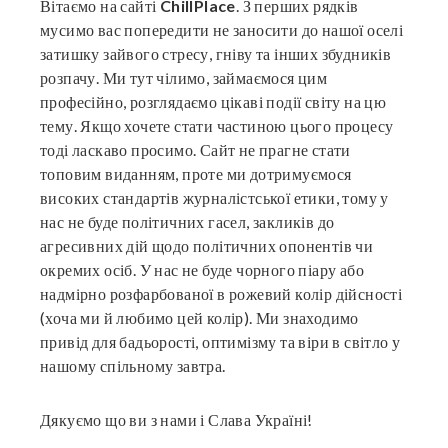
Вітаємо на сайті
ChillPlace
. З перших рядків
мусимо вас попередити не заносити до нашої оселі
затишку зайвого стресу, гніву та інших збудників
розпачу. Ми тут чілимо, займаємося цим
професійно, розглядаємо цікаві події світу на цю
тему. Якщо хочете стати частиною цього процесу
тоді ласкаво просимо. Сайт не прагне стати
топовим виданням, проте ми дотримуємося
високих стандартів журналістської етики, тому у
нас не буде політичних гасел, закликів до
агресивних дій щодо політичних опонентів чи
окремих осіб. У нас не буде чорного піару або
надмірно розфарбованої в рожевий колір дійсності
(хоча ми й любимо цей колір). Ми знаходимо
привід для бадьорості, оптимізму та віри в світло у
нашому спільному завтра.
Дякуємо що ви з нами і Слава Україні!