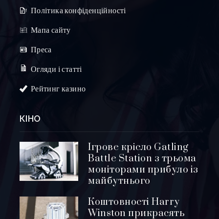
Політика конфіденційності
Мапа сайту
Преса
Огляди і статті
Рейтинг казино
КІНО
Ігрове крісло Gatling
Battle Station з трьома
моніторами прибуло із
майбутнього
Коштовності Harry
Winston прикрасять