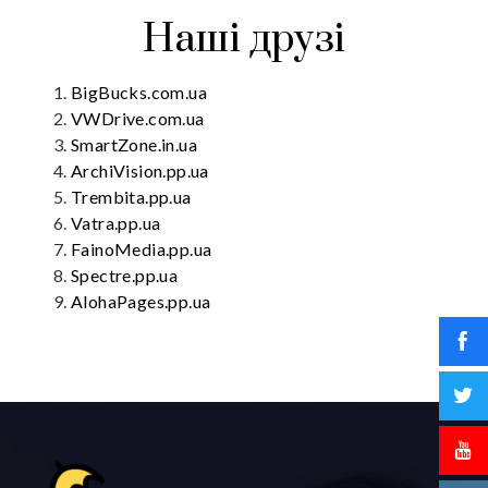
Наші друзі
BigBucks.com.ua
VWDrive.com.ua
SmartZone.in.ua
ArchiVision.pp.ua
Trembita.pp.ua
Vatra.pp.ua
FainoMedia.pp.ua
Spectre.pp.ua
AlohaPages.pp.ua