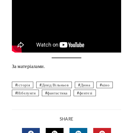
За матеріалами
.
історія
Девід Вільньов
Дюна
кіно
Нібелунги
фантастика
фентезі
SHARE