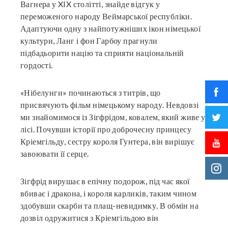
Вагнера у XIX столітті, знайде відгук у
переможеного народу Веймарської республіки.
Адаптуючи одну з найпотужніших ікон німецької
культури, Ланг і фон Гарбоу прагнули
підбадьорити націю та сприяти національній
гордості.
«Нібелунги» починаються з титрів, що
присвячують фільм німецькому народу. Невдовзі
ми знайомимося із Зігфрідом, ковалем, який живе у
лісі. Почувши історії про доброчесну принцесу
Кріемгільду, сестру короля Гунтера, він вирішує
завоювати її серце.
Зігфрід вирушає в епічну подорож, під час якої
вбиває і дракона, і короля карликів, таким чином
здобувши скарби та плащ-невидимку. В обмін на
дозвіл одружитися з Кріемгільдою він