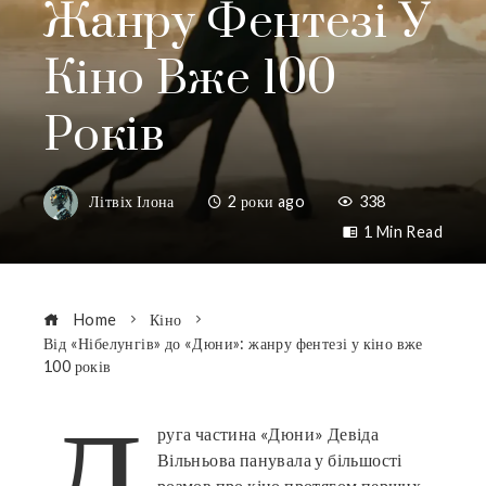
Жанру Фентезі У
Кіно Вже 100
Років
Літвіх Ілона
2 роки ago
338
1 Min Read
Home
Кіно
Від «Нібелунгів» до «Дюни»: жанру фентезі у кіно вже
100 років
Д
руга частина «Дюни» Девіда
Вільньова панувала у більшості
ebook
розмов про кіно протягом перших