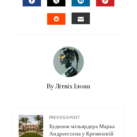
FACEBOOK
TWITTER
LINKEDIN
PINTERES
EMAIL
STUMBLEUPON
By Літвіх Ілона
PREVIOUS POST
Будинок мільярдера Марка
Андреессена у Кремнієвій