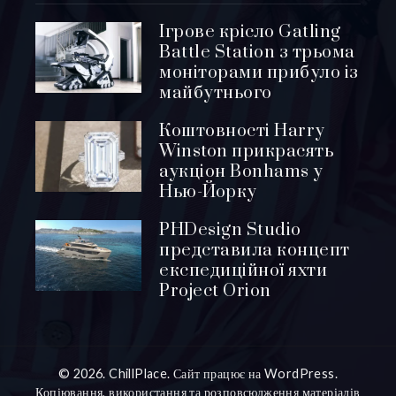
Ігрове крісло Gatling
Battle Station з трьома
моніторами прибуло із
майбутнього
Коштовності Harry
Winston прикрасять
аукціон Bonhams у
Нью-Йорку
PHDesign Studio
представила концепт
експедиційної яхти
Project Orion
© 2026. ChillPlace. Сайт працює на WordPress.
Копіювання, використання та розповсюдження матеріалів