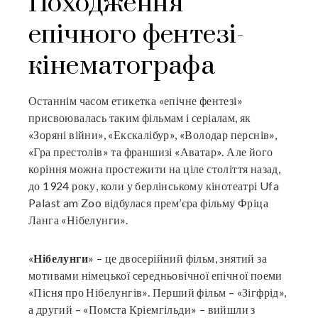
Походження
епічного фентезі-
кінематографа
Останнім часом етикетка «епічне фентезі»
присвоювалась таким фільмам і серіалам, як
«Зоряні війни», «Екскалібур», «Володар перснів»,
«Гра престолів» та франшизі «Аватар». Але його
коріння можна простежити на ціле століття назад,
до 1924 року, коли у берлінському кінотеатрі Ufa
Palast am Zoo відбулася прем’єра фільму Фріца
Ланга «Нібелунги».
«
Нібелунги
» – це двосерійний фільм, знятий за
мотивами німецької середньовічної епічної поеми
«Пісня про Нібелунгів». Перший фільм – «Зігфрід»,
а другий – «Помста Кріемгільди» – вийшли з