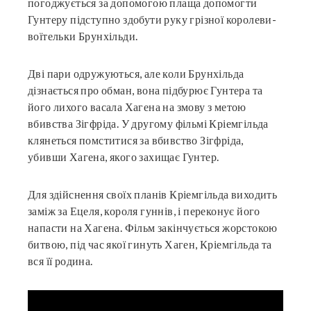
погоджується за допомогою плаща допомогти
Гунтеру підступно здобути руку грізної королеви-
воїтельки Брунхільди.
Дві пари одружуються, але коли Брунхільда
дізнається про обман, вона підбурює Гунтера та
його лихого васала Хагена на змову з метою
вбивства Зігфріда. У другому фільмі Кріемгільда
клянеться помститися за вбивство Зігфріда,
убивши Хагена, якого захищає Гунтер.
Для здійснення своїх планів Кріемгільда виходить
заміж за Ецеля, короля гуннів, і переконує його
напасти на Хагена. Фільм закінчується жорстокою
битвою, під час якої гинуть Хаген, Кріемгільда та
вся її родина.