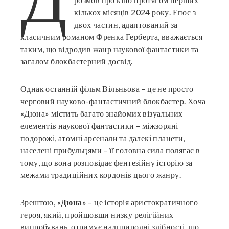
кількох місяців 2024 року. Епос з
ter
двох частин, адаптований за
класичним романом Френка Герберта, вважається
таким, що відродив жанр наукової фантастики та
edIn
загалом блокбастерний досвід.
erest
Однак останній фільм Вільньова – це не просто
черговий науково-фантастичний блокбастер. Хоча
mbleupon
«Дюна» містить багато знайомих візуальних
елементів наукової фантастики – міжзоряні
l
подорожі, атомні арсенали та далекі планети,
населені прибульцями – її головна сила полягає в
тому, що вона розповідає фентезійну історію за
межами традиційних кордонів цього жанру.
Зрештою, «
Дюна
» – це історія аристократичного
героя, який, пройшовши низку релігійних
випробувань, отримує надприродні здібності, що