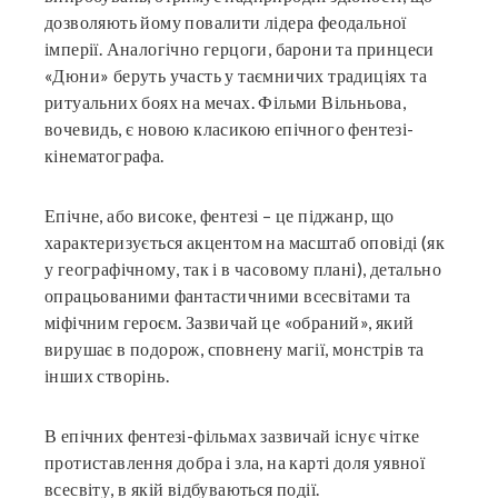
дозволяють йому повалити лідера феодальної
імперії. Аналогічно герцоги, барони та принцеси
«Дюни» беруть участь у таємничих традиціях та
ритуальних боях на мечах. Фільми Вільньова,
вочевидь, є новою класикою епічного фентезі-
кінематографа.
Епічне, або високе, фентезі – це піджанр, що
характеризується акцентом на масштаб оповіді (як
у географічному, так і в часовому плані), детально
опрацьованими фантастичними всесвітами та
міфічним героєм. Зазвичай це «обраний», який
вирушає в подорож, сповнену магії, монстрів та
інших створінь.
В епічних фентезі-фільмах зазвичай існує чітке
протиставлення добра і зла, на карті доля уявної
всесвіту, в якій відбуваються події.