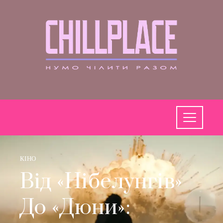
КІНО
Від «Нібелунгів»
До «Дюни»: