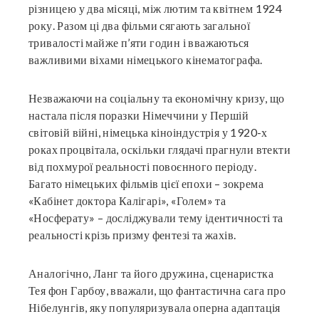
різницею у два місяці, між лютим та квітнем 1924
року. Разом ці два фільми сягають загальної
тривалості майже п’яти годин і вважаються
важливими віхами німецького кінематографа.
Незважаючи на соціальну та економічну кризу, що
настала після поразки Німеччини у Першій
світовій війні, німецька кіноіндустрія у 1920-х
роках процвітала, оскільки глядачі прагнули втекти
від похмурої реальності повоєнного періоду.
Багато німецьких фільмів цієї епохи – зокрема
«Кабінет доктора Калігарі», «Голем» та
«Носферату» – досліджували тему ідентичності та
реальності крізь призму фентезі та жахів.
Аналогічно, Ланг та його дружина, сценаристка
Тея фон Гарбоу, вважали, що фантастична сага про
Нібелунгів, яку популяризувала оперна адаптація